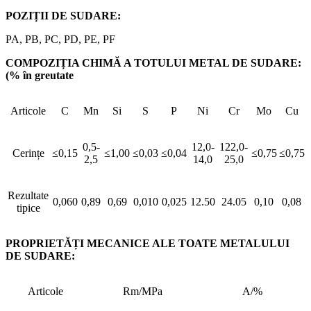
POZIȚII DE SUDARE:
PA, PB, PC, PD, PE, PF
COMPOZIȚIA CHIMĂ A TOTULUI METAL DE SUDARE:
(% în greutate
Articole
C
Mn
Si
S
P
Ni
Cr
Mo
Cu
0,5-
12,0-
122,0-
Cerințe
≤0,15
≤1,00
≤0,03
≤0,04
≤0,75
≤0,75
2,5
14,0
25,0
Rezultate
0,060
0,89
0,69
0,010
0,025
12.50
24.05
0,10
0,08
tipice
PROPRIETĂȚI MECANICE ALE TOATE METALULUI
DE SUDARE:
Articole
Rm/MPa
A/%