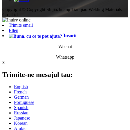
Copyright © Copyright Shijiazhuang Tianqiao Welding Materials
Co., Ltd.
Trimite email
Ellen
Însorit
Wechat
Whatsapp
x
Trimite-ne mesajul tau:
English
French
German
Portuguese
Spanish
Russian
Japanese
Korean
Arabic