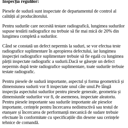
Inspecția regulilor:
Piesele de sudură sunt inspectate de departamentul de control al
calității al producătorului.
Pentru sudurile care necesită testare radiografică, lungimea sudurilor
supuse testării radiografice nu trebuie să fie mai mică de 20% din
lungimea completă a sudurilor.
Când se constată un defect nepermis la suduri, se vor efectua teste
radiografice suplimentare în apropierea defectului, iar lungimea
inspecției radiografice suplimentare trebuie să fie egală cu lungimea
părții inspectate radiografic a sudurii.Dacă se găsește un defect
nepermis după teste radiografice suplimentare, toate sudurile trebuie
testate radiografic.
Pentru piesele de sudură importante, aspectul și forma geometrică și
dimensiunea sudurii vor fi inspectate unul câte unul.Pe lângă
inspecția aspectului sudurilor pentru piesele generale, geometria și
dimensiunile sudurilor vor fi, de asemenea, inspectate aleatoriu.
Pentru piesele importante sau sudurile importante ale pieselor
importante, cerințele pentru încercarea nedistructivă sau testul de
etanșare și încercarea de performanță mecanică de sudare trebuie
efectuate în conformitate cu specificațiile din desene sau cerințele
tehnice de comandă.