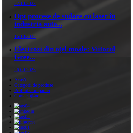
27.10.2023
Opt procese de sudare cu laser în
industria auto...
16/10/2023
Electrozi din oțel moale: Viitorul
Gree...
26.09.2023
Acasă
Categorii de produse
Profilul Companiei
Contactaţi-ne