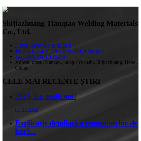
Shijiazhuang Tianqiao Welding Materials
Co., Ltd.
E-mail: sunny@sjztqhc.com
Tel și Whatsapp: +86-18403311434 (Sunny)
Fax: 0086 311 82623236
Adresă: orașul Nanzuo, județul Yuanshi, Shijiazhuang, Hebei,
China.
CELE MAI RECENTE ȘTIRI
2024, La mulți ani!
01.01.2024
Explicație detaliată a cunoștințelor de
bază...