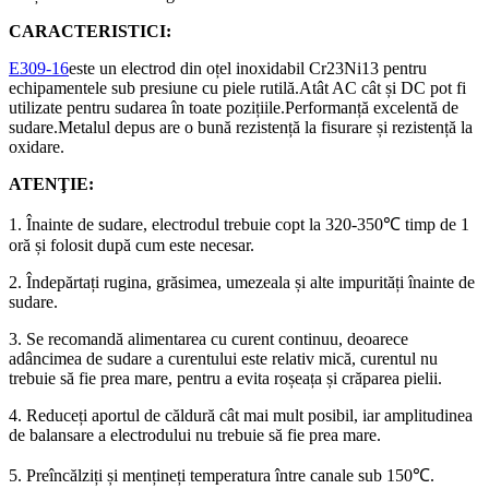
CARACTERISTICI:
E309-16
este un electrod din oțel inoxidabil Cr23Ni13 pentru
echipamentele sub presiune cu piele rutilă.Atât AC cât și DC pot fi
utilizate pentru sudarea în toate pozițiile.Performanță excelentă de
sudare.Metalul depus are o bună rezistență la fisurare și rezistență la
oxidare.
ATENŢIE:
1. Înainte de sudare, electrodul trebuie copt la 320-350℃ timp de 1
oră și folosit după cum este necesar.
2. Îndepărtați rugina, grăsimea, umezeala și alte impurități înainte de
sudare.
3. Se recomandă alimentarea cu curent continuu, deoarece
adâncimea de sudare a curentului este relativ mică, curentul nu
trebuie să fie prea mare, pentru a evita roșeața și crăparea pielii.
4. Reduceți aportul de căldură cât mai mult posibil, iar amplitudinea
de balansare a electrodului nu trebuie să fie prea mare.
5. Preîncălziți și mențineți temperatura între canale sub 150℃.