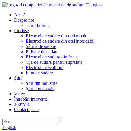
Acasă
Despre noi
Turul fabricii
Produse
Electrod de sudare din oțel moale
Electrod de sudare din oțel inoxidabil
Sârmă de sudare
Pulbere de sudare
Electrod de sudura din fonta
Tija de sudura pentru suprafata
Electrod de wolfram
Flux de sudare
Știri
Știri din industrie
Știri comerciale
Video
Întrebări frecvente
360°VR
Contactaţi-ne
English