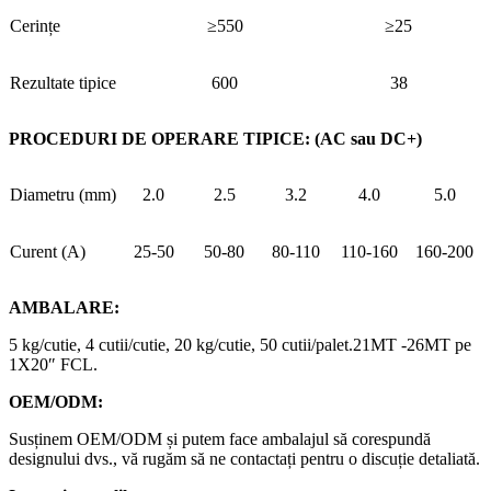
Cerințe
≥550
≥25
Rezultate tipice
600
38
PROCEDURI DE OPERARE TIPICE: (AC sau DC+)
Diametru (mm)
2.0
2.5
3.2
4.0
5.0
Curent (A)
25-50
50-80
80-110
110-160
160-200
AMBALARE:
5 kg/cutie, 4 cutii/cutie, 20 kg/cutie, 50 cutii/palet.21MT -26MT pe
1X20″ FCL.
OEM/ODM:
Susținem OEM/ODM și putem face ambalajul să corespundă
designului dvs., vă rugăm să ne contactați pentru o discuție detaliată.